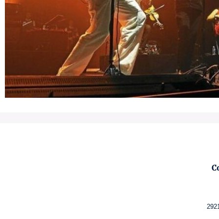
C
292