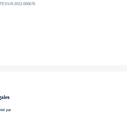
ATESV-R-2022-000676
gales
réé par