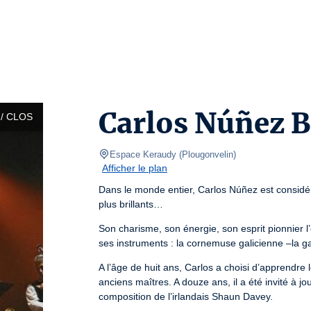
Carlos Núñez 
/ CLOS
Espace Keraudy
(
Plougonvelin
)
Afficher le plan
Dans le monde entier, Carlos Núñez est considér
plus brillants…
Son charisme, son énergie, son esprit pionnier l’
ses instruments : la cornemuse galicienne –la gai
A l’âge de huit ans, Carlos a choisi d’apprendre l
anciens maîtres. A douze ans, il a été invité à j
composition de l’irlandais Shaun Davey.