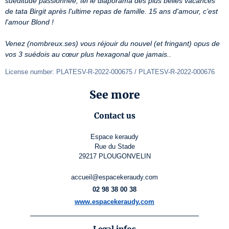
suéditude passionnée, tel le diaporama des plus belles vacances 
de tata Birgit après l'ultime repas de famille. 15 ans d'amour, c’est 
l'amour Blond !
Venez (nombreux.ses) vous réjouir du nouvel (et fringant) opus de 
vos 3 suédois au cœur plus hexagonal que jamais..
License number: PLATESV-R-2022-000675 / PLATESV-R-2022-000676
See more
Contact us
Espace keraudy
Rue du Stade
29217 PLOUGONVELIN
accueil@espacekeraudy.com
02 98 38 00 38
www.espacekeraudy.com