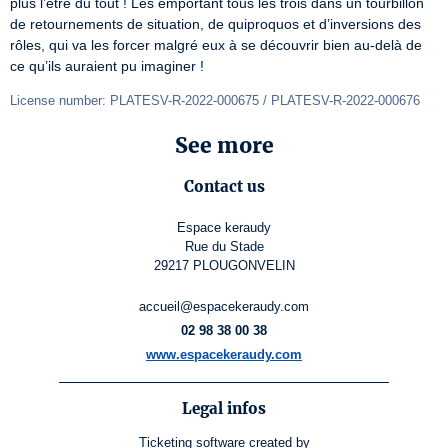
plus l’être du tout ! Les emportant tous les trois dans un tourbillon 
de retournements de situation, de quiproquos et d’inversions des 
rôles, qui va les forcer malgré eux à se découvrir bien au-delà de 
ce qu’ils auraient pu imaginer !
License number: PLATESV-R-2022-000675 / PLATESV-R-2022-000676
See more
Contact us
Espace keraudy
Rue du Stade
29217 PLOUGONVELIN
accueil@espacekeraudy.com
02 98 38 00 38
www.espacekeraudy.com
Legal infos
Ticketing software
created by